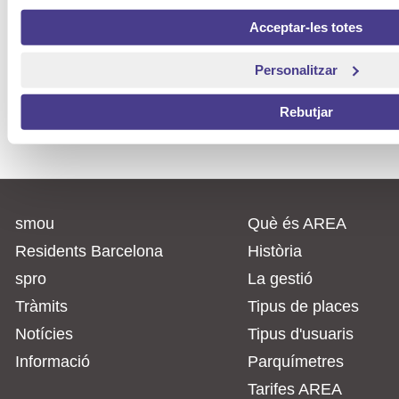
Mowiz
Acceptar-les totes
Personalitzar
Pàrquings i parquímetres
Rebutjar
a la teva ciutat.
smou
Què és AREA
Residents Barcelona
Història
spro
La gestió
Tràmits
Tipus de places
Notícies
Tipus d'usuaris
Informació
Parquímetres
Tarifes AREA