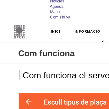
Notícies
Agenda
Mapa
Com s'hi va
Navegación
INICI
INFORMACIÓ
principal
Com funciona
Com funciona el servei