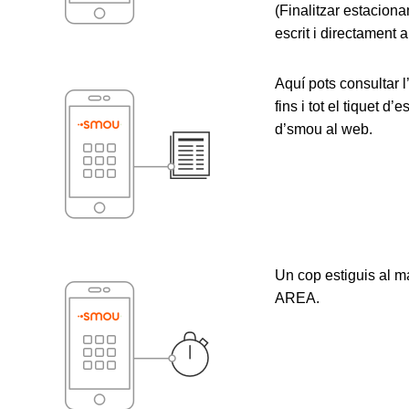
(Finalitzar estacion
escrit i directament 
Aquí pots consultar l
fins i tot el tiquet 
d’smou al web.
Un cop estiguis al m
AREA.