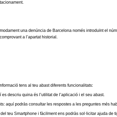
estacionament.
òmodament una denúncia de Barcelona només introduïnt el número
comprovant a l’apartat historial.
nformació tens al teu abast diferents funcionalitats:
s descriu quina és l’utilitat de l’aplicació i el seu abast.
ts: aquí podràs consultar les respostes a les preguntes més hab
 del teu Smartphone i fàcilment ens podràs sol·licitar ajuda de t