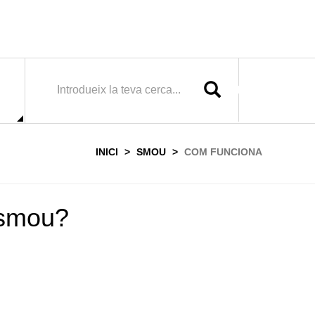
SEARCH
INICI
SMOU
COM FUNCIONA
ó smou?