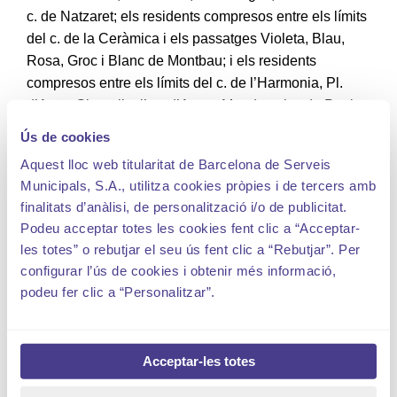
c. de Natzaret; els residents compresos entre els límits
del c. de la Ceràmica i els passatges Violeta, Blau,
Rosa, Groc i Blanc de Montbau; i els residents
compresos entre els límits del c. de l’Harmonia, Pl.
d’Anna Gironella, l’av. d’Arturo Mundet, el c. de Paulo
Freire i el passeig de la Vall d’Hebron, per tal que els
Ús de cookies
veïns tinguin prioritat a l’hora d’aparcar i formaran part
Aquest lloc web titularitat de Barcelona de Serveis
de l’actual
Zona VH
.
Municipals, S.A., utilitza cookies pròpies i de tercers amb
Les places que es regulen amb aquesta ampliació són
finalitats d’anàlisi, de personalització i/o de publicitat.
301 noves places Verdes i s’identifiquen amb pintura
Podeu acceptar totes les cookies fent clic a “Acceptar-
verda. Això significa que, amb l’objectiu de prioritzar
les totes” o rebutjar el seu ús fent clic a “Rebutjar”. Per
l’estacionament dels residents, els vehicles dels no
configurar l’ús de cookies i obtenir més informació,
residents a la
Zona VH
només podran estacionar un
podeu fer clic a “Personalitzar”.
màxim de dues hores dins de l’horari de regulació que
indiqui el senyal vertical corresponent i amb la Tarifa
d’area Verda que correspongui a l’etiqueta
Acceptar-les totes
mediambiental del vehicle.