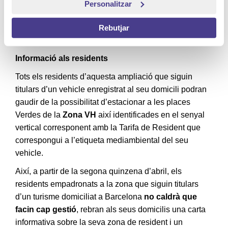
Personalitzar
A més, està previst crear 78 noves places d’area
Motos i 3 noves places d’area DUM.
Rebutjar
Informació als residents
Tots els residents d’aquesta ampliació que siguin
titulars d’un vehicle enregistrat al seu domicili podran
gaudir de la possibilitat d’estacionar a les places
Verdes de la
Zona VH
així identificades en el senyal
vertical corresponent amb la Tarifa de Resident que
correspongui a l’etiqueta mediambiental del seu
vehicle.
Així, a partir de la segona quinzena d’abril, els
residents empadronats a la zona que siguin titulars
d’un turisme domiciliat a Barcelona
no caldrà que
facin cap gestió
, rebran als seus domicilis una carta
informativa sobre la seva zona de resident i un