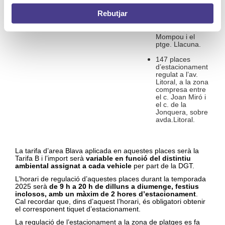
Salvador Espriu,
Rebutjar
a la zona
compresa entre
el c. Frederic
Mompou i el
ptge. Llacuna.
147 places
d’estacionament
regulat a l’av.
Litoral, a la zona
compresa entre
el c. Joan Miró i
el c. de la
Jonquera, sobre
avda.Litoral.
La tarifa d’area Blava aplicada en aquestes places serà la
Tarifa B i l’import serà
variable en funció del distintiu
ambiental assignat a cada vehicle
per part de la DGT.
L’horari de regulació d’aquestes places durant la temporada
2025 serà
de 9 h a 20 h de dilluns a diumenge, festius
inclosos, amb un màxim de 2 hores d’estacionament
.
Cal recordar que, dins d’aquest l’horari, és obligatori obtenir
el corresponent tiquet d’estacionament.
La regulació de l’estacionament a la zona de platges es fa