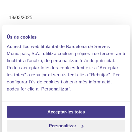
18/03/2025
A partir de l’1 d’abril i fins al 30 de setembre de 2025.
es
Ús de cookies
posen a disposició de la ciutadania les places
d’estacionament regulat de la zona de platges al
districte de
Aquest lloc web titularitat de Barcelona de Serveis
Sant Martí
.
Municipals, S.A., utilitza cookies pròpies i de tercers amb
finalitats d’anàlisi, de personalització i/o de publicitat.
Per a la temporada de 2025, s’ofereixen 319 places d’area
Podeu acceptar totes les cookies fent clic a “Acceptar-
Blava que quedaran identificades amb pintura blava:
les totes” o rebutjar el seu ús fent clic a “Rebutjar”. Per
83 places
configurar l’ús de cookies i obtenir més informació,
d’estacionament
regulat a
podeu fer clic a “Personalitzar”.
l’avinguda
d’Icària, a la
zona compresa
entre el c. Joan
Miró i el ptge.
Acceptar-les totes
Llacuna.
89 places
Personalitzar
d’estacionament
regulat al c.