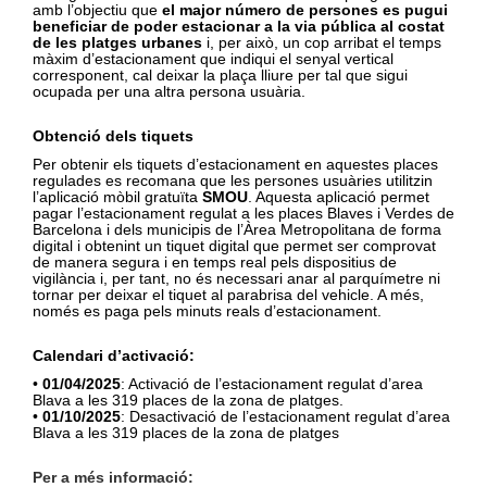
amb l’objectiu que
el major número de persones es pugui
beneficiar de poder estacionar a la via pública al costat
de les platges urbanes
i, per això, un cop arribat el temps
màxim d’estacionament que indiqui el senyal vertical
corresponent, cal deixar la plaça lliure per tal que sigui
ocupada per una altra persona usuària.
Obtenció dels tiquets
Per obtenir els tiquets d’estacionament en aquestes places
regulades es recomana que les persones usuàries utilitzin
l’aplicació mòbil gratuïta
SMOU
. Aquesta aplicació permet
pagar l’estacionament regulat a les places Blaves i Verdes de
Barcelona i dels municipis de l’Àrea Metropolitana de forma
digital i obtenint un tiquet digital que permet ser comprovat
de manera segura i en temps real pels dispositius de
vigilància i, per tant, no és necessari anar al parquímetre ni
tornar per deixar el tiquet al parabrisa del vehicle. A més,
només es paga pels minuts reals d’estacionament.
Calendari d’activació:
•
01/04/2025
: Activació de l’estacionament regulat d’area
Blava a les 319 places de la zona de platges.
•
01/10/2025
: Desactivació de l’estacionament regulat d’area
Blava a les 319 places de la zona de platges
Per a més informació: