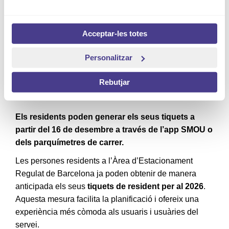
Ja disponible l’obtenció
anticipada dels tiquets de
Acceptar-les totes
resident 2026
Personalitzar
Rebutjar
16/12/2025
Els residents poden generar els seus tiquets a
partir del 16 de desembre a través de l’app SMOU o
dels parquímetres de carrer.
Les persones residents a l’Àrea d’Estacionament
Regulat de Barcelona ja poden obtenir de manera
anticipada els seus
tiquets de resident per al 2026
.
Aquesta mesura facilita la planificació i ofereix una
experiència més còmoda als usuaris i usuàries del
servei.