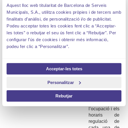
l’
spro
per estacionar a les places de càrrega i
Aquest lloc web titularitat de Barcelona de Serveis
descàrrega de Barcelona i de 8 municipis més de
Municipals, S.A., utilitza cookies pròpies i de tercers amb
l’àrea metropolitana. Fa poc més d'1 any des del seu
finalitats d’anàlisi, de personalització i/o de publicitat.
naixement i ja sou
més de 90.000 persones que
Podeu acceptar totes les cookies fent clic a “Acceptar-
utilitzeu l’app per al vostre dia a dia
.
les totes” o rebutjar el seu ús fent clic a “Rebutjar”. Per
configurar l’ús de cookies i obtenir més informació,
podeu fer clic a “Personalitzar”.
L’
spro
, l’app
destinada als professionals de la
Distribució Urbana de Mercaderies (DUM)
, agilitza
l’estacionament, ja que permet:
Acceptar-les totes
Localitzar les
places DUM
Personalitzar
per
geolocalització.
Rebutjar
Consultar la
previsió de
l’ocupació i els
horaris de
regulació de
cada una de