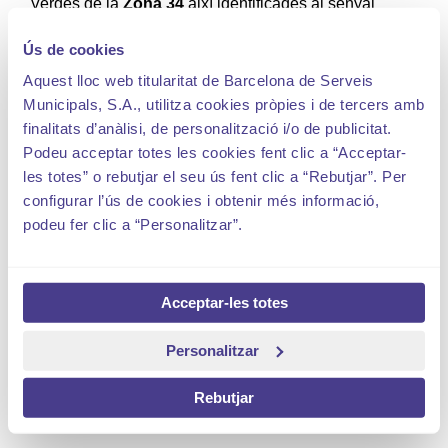
Verdes de la
Zona 34
així identificades al senyal
vertical corresponent amb la Tarifa de Resident que
Ús de cookies
correspongui segons l’etiqueta mediambiental del seu
vehicle.
Aquest lloc web titularitat de Barcelona de Serveis
Municipals, S.A., utilitza cookies pròpies i de tercers amb
Així, els residents empadronats a la zona que siguin
finalitats d’anàlisi, de personalització i/o de publicitat.
titulars d’un turisme domiciliat a Barcelona
no caldrà
Podeu acceptar totes les cookies fent clic a “Acceptar-
que facin cap gestió
, a partir del 14 de novembre
les totes” o rebutjar el seu ús fent clic a “Rebutjar”. Per
rebran als seus domicilis una carta informativa sobre
configurar l’ús de cookies i obtenir més informació,
la seva zona de resident i un fulletó informatiu sobre
podeu fer clic a “Personalitzar”.
l’ús de l’estacionament com a resident.
En el cas de nous residents empadronats dins dels
límits d’aquesta ampliació i que tinguin dret a
Acceptar-les totes
estacionar a l’AREA amb tarifa de resident, poden
Personalitzar
sol·licitar els seus drets d’estacionament de resident a
l’
Oficina Virtual de l’Ajuntament de Barcelona
,
Rebutjar
trucant al 010 o, mitjançant la sol·licitud de cita prèvia,
als
Punts d’Atenció Ciutadana B:SM
.