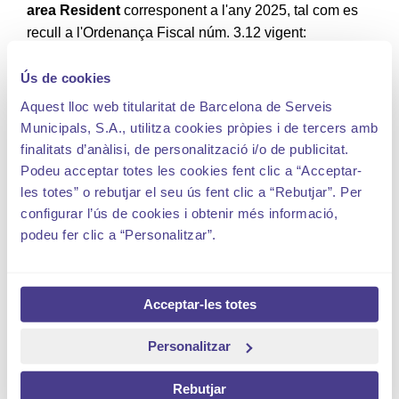
area Resident
corresponent a l'any 2025, tal com es
recull a l'Ordenança Fiscal núm. 3.12 vigent:
Ús de cookies
OPERATIVA
Aquest lloc web titularitat de Barcelona de Serveis
Municipals, S.A., utilitza cookies pròpies i de tercers amb
finalitats d’anàlisi, de personalització i/o de publicitat.
•
Si s'utilitza el servei Residents Barcelona de l'app
Podeu acceptar totes les cookies fent clic a “Acceptar-
SMOU
les totes” o rebutjar el seu ús fent clic a “Rebutjar”. Per
A partir d'avui, 17 de desembre 2024, ja es poden
configurar l’ús de cookies i obtenir més informació,
obtenir els tiquets d'estacionament de Resident
podeu fer clic a “Personalitzar”.
pel 2025. Es poden obtenir tiquets per
1 dia o, com a
màxim, fins a l'últim dia laborable de l'any 2025
.
Acceptar-les totes
•
Si s'utilizen els parquímetres de carrer
Personalitzar
A partir d'avui,17 de desembre 2024, també es poden
Rebutjar
obtenir els tiquets d'estacionament de Resident