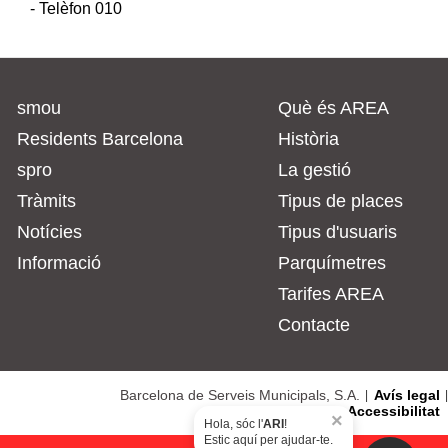
- Telèfon 010
smou
Què és AREA
Residents Barcelona
Història
spro
La gestió
Tràmits
Tipus de places
Notícies
Tipus d'usuaris
Informació
Parquímetres
Tarifes AREA
Contacte
Barcelona de Serveis Municipals, S.A.
Avís legal
Accessibilitat
×
Hola, sóc l'
ARI
!
Estic aquí per ajudar-te.