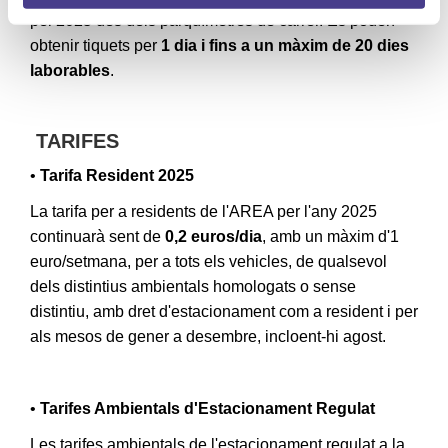
pel 2025 des dels parquímetres de carrer. Es poden
obtenir tiquets per
1 dia i fins a un màxim de 20 dies
laborables
.
TARIFES
•
Tarifa Resident 2025
La tarifa per a residents de l'AREA per l'any 2025
continuarà sent de
0,2 euros/dia
, amb un màxim d'1
euro/setmana, per a tots els vehicles, de qualsevol
dels distintius ambientals homologats o sense
distintiu, amb dret d'estacionament com a resident i per
als mesos de gener a desembre, incloent-hi agost.
•
Tarifes Ambientals d'Estacionament Regulat
Les tarifes ambientals de l'estacionament regulat a la