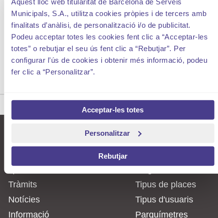
Aquest lloc web titularitat de Barcelona de Serveis
Treballa a l'Ajuntament
Municipals, S.A., utilitza cookies pròpies i de tercers amb
Notícies
finalitats d’anàlisi, de personalització i/o de publicitat.
Agenda
Podeu acceptar totes les cookies fent clic a “Acceptar-les
Mapa
totes” o rebutjar el seu ús fent clic a “Rebutjar”. Per
Com s'hi va
configurar l’ús de cookies i obtenir més informació, podeu
fer clic a “Personalitzar”.
INICI
QUICKTABS
NOJS
APPLOGIN HOME
Acceptar-les totes
Personalitzar
smou
Què és AREA
Residents Barcelona
Història
Rebutjar
spro
La gestió
Tràmits
Tipus de places
Notícies
Tipus d'usuaris
Informació
Parquímetres