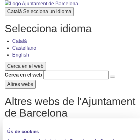
Català
Selecciona un idioma
Selecciona idioma
Català
Castellano
English
Cerca en el web
Cerca en el web
Altres webs
Altres webs de l'Ajuntament
de Barcelona
L'Ajuntament
Ús de cookies
Contacte
Tràmits